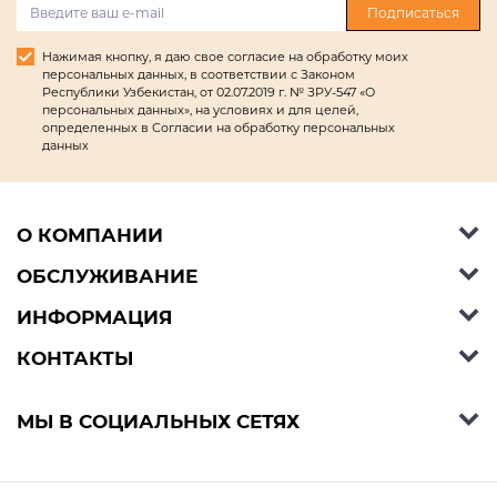
Подписаться
Нажимая кнопку, я даю свое согласие на обработку моих
персональных данных, в соответствии с Законом
Республики Узбекистан, от 02.07.2019 г. № ЗРУ-547 «О
персональных данных», на условиях и для целей,
определенных в Согласии на обработку персональных
данных
О КОМПАНИИ
ОБСЛУЖИВАНИЕ
Об Ashley Furniture HomeStore
Контакты
ИНФОРМАЦИЯ
Справочный центр
КОНТАКТЫ
Блог
Способы оплаты
Стили
Условия доставки
Телефон:
+998 77 494 09 99
МЫ В СОЦИАЛЬНЫХ СЕТЯХ
Договор публичной оферты
Условия предзаказа
E-mail:
support@ashleyhomestore.uz
Политика конфиденциальности
Оплата в рассрочку