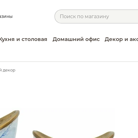
азины
Кухня и столовая
Домашний офис
Декор и ак
й декор