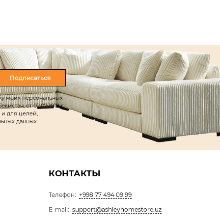
Подписаться
тку моих персональных
истан, от 02.07.2019 г.
 и для целей,
льных данных
КОНТАКТЫ
Телефон:
+998 77 494 09 99
E-mail:
support@ashleyhomestore.uz