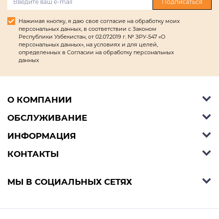
Подписаться
Нажимая кнопку, я даю свое согласие на обработку моих
персональных данных, в соответствии с Законом
Республики Узбекистан, от 02.07.2019 г. № ЗРУ-547 «О
персональных данных», на условиях и для целей,
определенных в Согласии на обработку персональных
данных
О КОМПАНИИ
ОБСЛУЖИВАНИЕ
Об Ashley Furniture HomeStore
Контакты
ИНФОРМАЦИЯ
Справочный центр
КОНТАКТЫ
Блог
Способы оплаты
Стили
Условия доставки
Телефон:
+998 77 494 09 99
МЫ В СОЦИАЛЬНЫХ СЕТЯХ
Договор публичной оферты
Условия предзаказа
E-mail:
support@ashleyhomestore.uz
Политика конфиденциальности
Оплата в рассрочку
Адрес: Шоурум: Яккасарайский р-н, улица