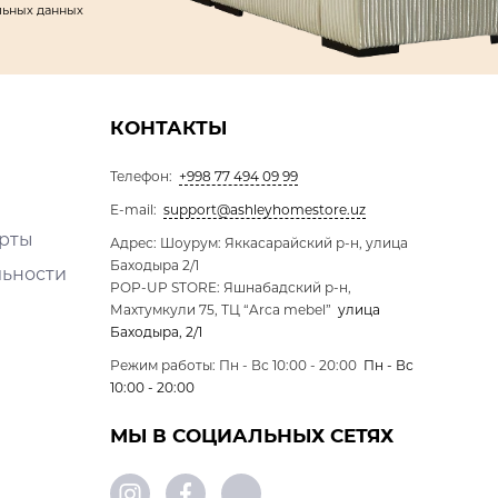
льных данных
КОНТАКТЫ
Телефон:
+998 77 494 09 99
E-mail:
support@ashleyhomestore.uz
ерты
Адрес: Шоурум: Яккасарайский р-н, улица
Баходыра 2/1
льности
POP-UP STORE: Яшнабадский р-н,
Махтумкули 75, ТЦ “Arca mebel”
улица
Баходыра, 2/1
Режим работы: Пн - Вс 10:00 - 20:00
Пн - Вс
10:00 - 20:00
МЫ В СОЦИАЛЬНЫХ СЕТЯХ