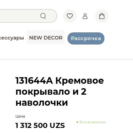
сессуары
NEW DECOR
Рассрочка
131644A Кремовое
покрывало и 2
наволочки
Цена
Есть в наличии
1 312 500 UZS