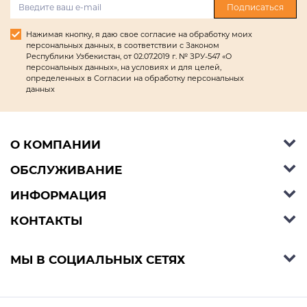
Подписаться
Нажимая кнопку, я даю свое согласие на обработку моих
персональных данных, в соответствии с Законом
Республики Узбекистан, от 02.07.2019 г. № ЗРУ-547 «О
персональных данных», на условиях и для целей,
определенных в Согласии на обработку персональных
данных
О КОМПАНИИ
ОБСЛУЖИВАНИЕ
Об Ashley Furniture HomeStore
Контакты
ИНФОРМАЦИЯ
Справочный центр
КОНТАКТЫ
Блог
Способы оплаты
Стили
Условия доставки
Телефон:
+998 77 494 09 99
МЫ В СОЦИАЛЬНЫХ СЕТЯХ
Договор публичной оферты
Условия предзаказа
E-mail:
support@ashleyhomestore.uz
Политика конфиденциальности
Оплата в рассрочку