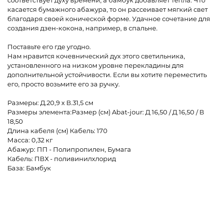
соответствует духу времени, а бамбук добавляет тепла. Что
касается бумажного абажура, то он рассеивает мягкий свет
благодаря своей конической форме. Удачное сочетание для
создания дзен-кокона, например, в спальне.
Поставьте его где угодно.
Нам нравится кочевнический дух этого светильника,
установленного на низком уровне перекладины для
дополнительной устойчивости. Если вы хотите переместить
его, просто возьмите его за ручку.
Размеры: Д.20,9 x В.31,5 см
Размеры элемента:Размер (см) Abat-jour: Д 16,50 / Д 16,50 / В
18,50
Длина кабеля (см) Кабель: 170
Масса: 0,32 кг
Абажур: ПП - Полипропилен, Бумага
Кабель: ПВХ - поливинилхлорид
База: Бамбук