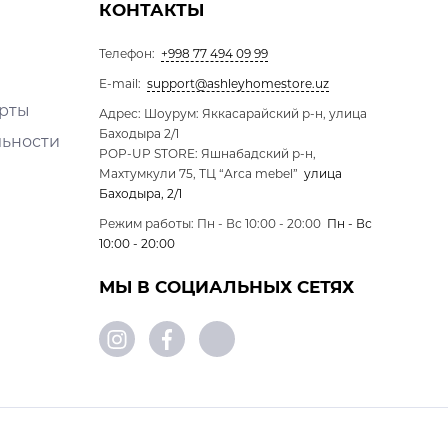
КОНТАКТЫ
Телефон:
+998 77 494 09 99
E-mail:
support@ashleyhomestore.uz
ерты
Адрес: Шоурум: Яккасарайский р-н, улица
Баходыра 2/1
льности
POP-UP STORE: Яшнабадский р-н,
Махтумкули 75, ТЦ “Arca mebel”
улица
Баходыра, 2/1
Режим работы: Пн - Вс 10:00 - 20:00
Пн - Вс
10:00 - 20:00
МЫ В СОЦИАЛЬНЫХ СЕТЯХ