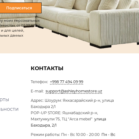
Подписаться
тку моих персональных
истан, от 02.07.2019 г.
 и для целей,
льных данных
КОНТАКТЫ
Телефон:
+998 77 494 09 99
E-mail:
support@ashleyhomestore.uz
ерты
Адрес: Шоурум: Яккасарайский р-н, улица
Баходыра 2/1
льности
POP-UP STORE: Яшнабадский р-н,
Махтумкули 75, ТЦ “Arca mebel”
улица
Баходыра, 2/1
Режим работы: Пн - Вс 10:00 - 20:00
Пн - Вс