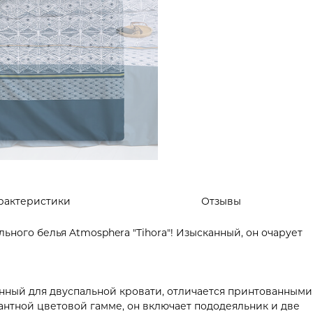
рактеристики
Отзывы
ного белья Atmosphera "Tihora"! Изысканный, он очарует
ченный для двуспальной кровати, отличается принтованными
антной цветовой гамме, он включает пододеяльник и две