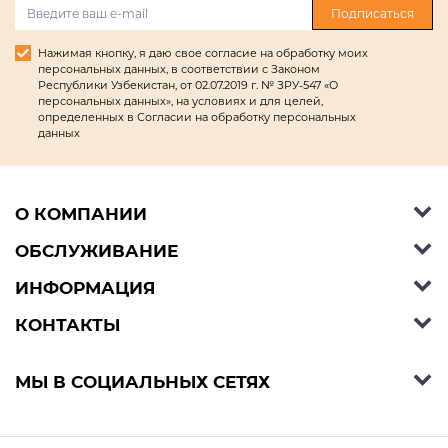
Подписаться
Нажимая кнопку, я даю свое согласие на обработку моих
персональных данных, в соответствии с Законом
Республики Узбекистан, от 02.07.2019 г. № ЗРУ-547 «О
персональных данных», на условиях и для целей,
определенных в Согласии на обработку персональных
данных
О КОМПАНИИ
ОБСЛУЖИВАНИЕ
Об Ashley Furniture HomeStore
Контакты
ИНФОРМАЦИЯ
Справочный центр
КОНТАКТЫ
Блог
Способы оплаты
Стили
Условия доставки
Телефон:
+998 77 494 09 99
МЫ В СОЦИАЛЬНЫХ СЕТЯХ
Договор публичной оферты
Условия предзаказа
E-mail:
support@ashleyhomestore.uz
Политика конфиденциальности
Оплата в рассрочку