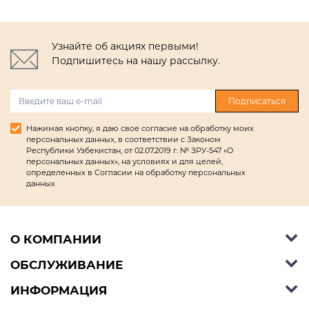
Узнайте об акциях первыми!
Подпишитесь на нашу рассылку.
Подписаться
Нажимая кнопку, я даю свое согласие на обработку моих
персональных данных, в соответствии с Законом
Республики Узбекистан, от 02.07.2019 г. № ЗРУ-547 «О
персональных данных», на условиях и для целей,
определенных в Согласии на обработку персональных
данных
О КОМПАНИИ
ОБСЛУЖИВАНИЕ
Об Ashley Furniture HomeStore
Контакты
ИНФОРМАЦИЯ
Справочный центр