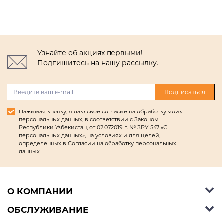
Узнайте об акциях первыми!
Подпишитесь на нашу рассылку.
Подписаться
Нажимая кнопку, я даю свое согласие на обработку моих
персональных данных, в соответствии с Законом
Республики Узбекистан, от 02.07.2019 г. № ЗРУ-547 «О
персональных данных», на условиях и для целей,
определенных в Согласии на обработку персональных
данных
О КОМПАНИИ
ОБСЛУЖИВАНИЕ
Об Ashley Furniture HomeStore