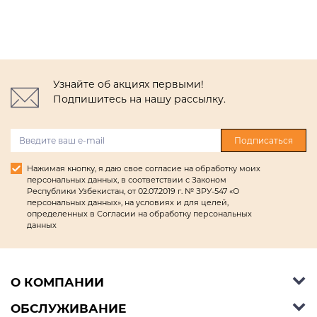
Узнайте об акциях первыми!
Подпишитесь на нашу рассылку.
Подписаться
Нажимая кнопку, я даю свое согласие на обработку моих
персональных данных, в соответствии с Законом
Республики Узбекистан, от 02.07.2019 г. № ЗРУ-547 «О
персональных данных», на условиях и для целей,
определенных в Согласии на обработку персональных
данных
О КОМПАНИИ
ОБСЛУЖИВАНИЕ
Об Ashley Furniture HomeStore