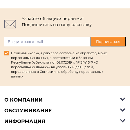
Узнайте об акциях первыми!
Подпишитесь на нашу рассылку.
Подписаться
Нажимая кнопку, я даю свое согласие на обработку моих
персональных данных, в соответствии с Законом
Республики Узбекистан, от 02.07.2019 г. № ЗРУ-547 «О
персональных данных», на условиях и для целей,
определенных в Согласии на обработку персональных
данных
О КОМПАНИИ
ОБСЛУЖИВАНИЕ
Об Ashley Furniture HomeStore
Контакты
ИНФОРМАЦИЯ
Справочный центр