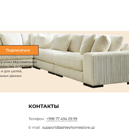
Подписаться
тку моих персональных
истан, от 02.07.2019 г.
 и для целей,
льных данных
КОНТАКТЫ
Телефон:
+998 77 494 09 99
E-mail:
support@ashleyhomestore.uz