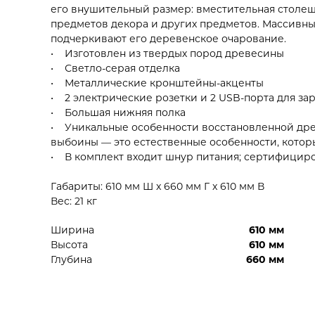
его внушительный размер: вместительная столеш
предметов декора и других предметов. Массивны
подчеркивают его деревенское очарование.
• Изготовлен из твердых пород древесины
• Светло-серая отделка
• Металлические кронштейны-акценты
• 2 электрические розетки и 2 USB-порта для за
• Большая нижняя полка
• Уникальные особенности восстановленной древ
выбоины — это естественные особенности, котор
• В комплект входит шнур питания; сертифицир
Габариты: 610 мм Ш x 660 мм Г x 610 мм В
Вес: 21 кг
Ширина
610 мм
Высота
610 мм
Глубина
660 мм