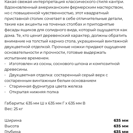
Какая свежая интерпретация классического стиля кантри.
Вдохновленный американским фермерским мастерством,
но с повышенной чувственностью, этот квадратный
приставной столик сочетает в себе отличительные детали,
такие как акценты на точеных столбах и приподнятые
фасады ящиков для солидного вида, который ощущается как
дома. Те, кто ценит деревенский характер, должны обратить
внимание на толстый карниз стола, украшенный винтажной
двухцветной отделкой. Прочные ножки придают ощущение
основательности и прочности, готовые выдержать
испытание временем.
• Изготовлен из сосны, соснового шпона и композитной
древесины.
• Двухцветная отделка: состаренный серый верх с
состаренным винтажным белым основанием
• Старинная фурнитура цвета железа
• Открытая нижняя полка
Габариты: 635 мм Ш x 635 мм Г x 635 мм В
Вес: 25 кг
Ширина
635 мм
Высота
635 мм
Глубина
635 мм