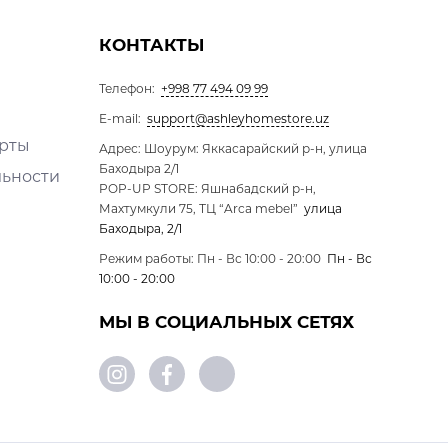
КОНТАКТЫ
Телефон:
+998 77 494 09 99
E-mail:
support@ashleyhomestore.uz
ерты
Адрес: Шоурум: Яккасарайский р-н, улица
Баходыра 2/1
льности
POP-UP STORE: Яшнабадский р-н,
Махтумкули 75, ТЦ “Arca mebel”
улица
Баходыра, 2/1
Режим работы: Пн - Вс 10:00 - 20:00
Пн - Вс
10:00 - 20:00
МЫ В СОЦИАЛЬНЫХ СЕТЯХ