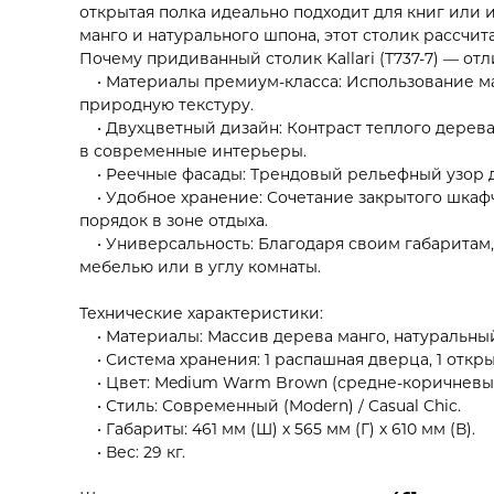
открытая полка идеально подходит для книг или 
манго и натурального шпона, этот столик рассчит
Почему придиванный столик Kallari (T737-7) — от
• Материалы премиум-класса: Использование ма
природную текстуру.
• Двухцветный дизайн: Контраст теплого дерева
в современные интерьеры.
• Реечные фасады: Трендовый рельефный узор д
• Удобное хранение: Сочетание закрытого шкаф
порядок в зоне отдыха.
• Универсальность: Благодаря своим габаритам,
мебелью или в углу комнаты.
Технические характеристики:
• Материалы: Массив дерева манго, натуральны
• Система хранения: 1 распашная дверца, 1 откры
• Цвет: Medium Warm Brown (средне-коричневый)
• Стиль: Современный (Modern) / Casual Chic.
• Габариты: 461 мм (Ш) x 565 мм (Г) x 610 мм (В).
• Вес: 29 кг.