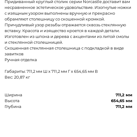
Придиванный круглый столик серии Norcastle доставит вам
несравненное эстетическое удовольствие. Изогнутые ножки
с изящным узором выполнены вручную и прекрасно
обрамляют столешницу со скошенной кромкой.
Причудливый узор резьбы отражается сквозь стеклянную
вставку. Красота и изящество кроется в каждой детали.
Изготовлен из шпона и дерева с акцентами из литой смолы
и стеклянной столешницей.
Скошенная стеклянная столешница с подкладкой в виде
завитков
Ручная отделка
Габариты: 711,2 мм Ш x 711,2 мм Г x 654,65 мм В
Вес: 20,87 кг
Ширина
711,2 мм
Высота
654,65 мм
Глубина
711,2 мм