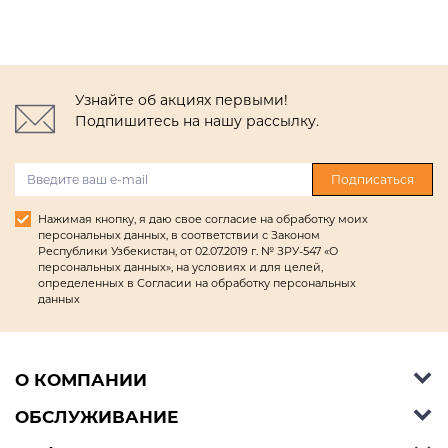
Узнайте об акциях первыми!
Подпишитесь на нашу рассылку.
Подписаться
Нажимая кнопку, я даю свое согласие на обработку моих
персональных данных, в соответствии с Законом
Республики Узбекистан, от 02.07.2019 г. № ЗРУ-547 «О
персональных данных», на условиях и для целей,
определенных в Согласии на обработку персональных
данных
О КОМПАНИИ
ОБСЛУЖИВАНИЕ
Об Ashley Furniture HomeStore