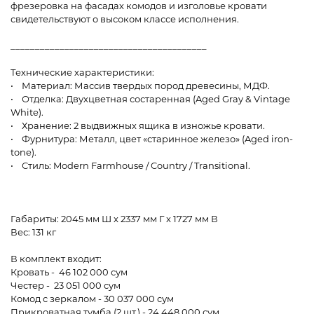
фрезеровка на фасадах комодов и изголовье кровати
свидетельствуют о высоком классе исполнения.
________________________________________
Технические характеристики:
• Материал: Массив твердых пород древесины, МДФ.
• Отделка: Двухцветная состаренная (Aged Gray & Vintage
White).
• Хранение: 2 выдвижных ящика в изножье кровати.
• Фурнитура: Металл, цвет «старинное железо» (Aged iron-
tone).
• Стиль: Modern Farmhouse / Country / Transitional.
Габариты: 2045 мм Ш x 2337 мм Г x 1727 мм В
Вес: 131 кг
В комплект входит:
Кровать - 46 102 000 сум
Честер - 23 051 000 сум
Комод с зеркалом - 30 037 000 сум
Прикроватная тумба (2 шт.) - 24 448 000 сум