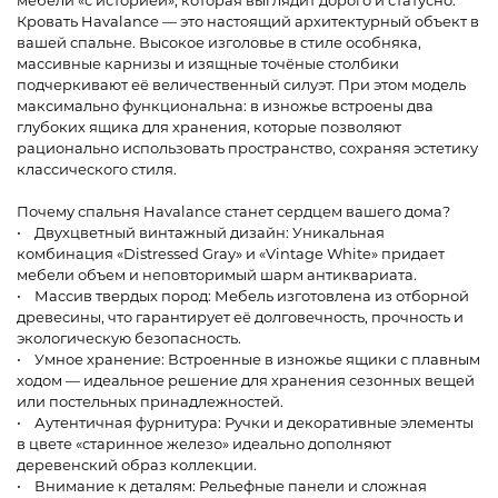
мебели «с историей», которая выглядит дорого и статусно.
Кровать Havalance — это настоящий архитектурный объект в
вашей спальне. Высокое изголовье в стиле особняка,
массивные карнизы и изящные точёные столбики
подчеркивают её величественный силуэт. При этом модель
максимально функциональна: в изножье встроены два
глубоких ящика для хранения, которые позволяют
рационально использовать пространство, сохраняя эстетику
классического стиля.
Почему спальня Havalance станет сердцем вашего дома?
• Двухцветный винтажный дизайн: Уникальная
комбинация «Distressed Gray» и «Vintage White» придает
мебели объем и неповторимый шарм антиквариата.
• Массив твердых пород: Мебель изготовлена из отборной
древесины, что гарантирует её долговечность, прочность и
экологическую безопасность.
• Умное хранение: Встроенные в изножье ящики с плавным
ходом — идеальное решение для хранения сезонных вещей
или постельных принадлежностей.
• Аутентичная фурнитура: Ручки и декоративные элементы
в цвете «старинное железо» идеально дополняют
деревенский образ коллекции.
• Внимание к деталям: Рельефные панели и сложная