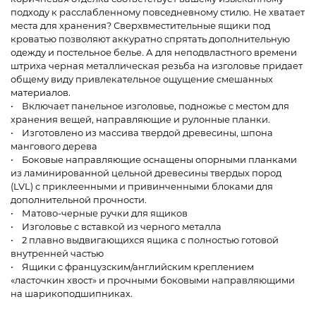
подходу к расслабленному повседневному стилю. Не хватает
места для хранения? Сверхвместительные ящики под
кроватью позволяют аккуратно спрятать дополнительную
одежду и постельное белье. А для неподвластного времени
штриха черная металлическая резьба на изголовье придает
общему виду привлекательное ощущение смешанных
материалов.
• Включает панельное изголовье, подножье с местом для
хранения вещей, направляющие и рулонные планки.
• Изготовлено из массива твердой древесины, шпона
мангового дерева
• Боковые направляющие оснащены опорными планками
из ламинированной цельной древесины твердых пород
(LVL) с приклеенными и привинченными блоками для
дополнительной прочности.
• Матово-черные ручки для ящиков
• Изголовье с вставкой из черного металла
• 2 плавно выдвигающихся ящика с полностью готовой
внутренней частью
• Ящики с французским/английским креплением
«ласточкин хвост» и прочными боковыми направляющими
на шарикоподшипниках.