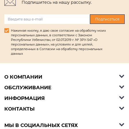
Подпишитесь на нашу рассылку.
Подписаться
Нажимая кнопку, я даю свое согласие на обработку моих
персональных данных, в соответствии с Законом
Республики Узбекистан, от 02.07.2019 г. № ЗРУ-547 «О
персональных данных», на условиях и для целей,
определенных в Согласии на обработку персональных
данных
О КОМПАНИИ
ОБСЛУЖИВАНИЕ
Об Ashley Furniture HomeStore
Контакты
ИНФОРМАЦИЯ
Справочный центр
КОНТАКТЫ
Блог
Способы оплаты
Стили
Условия доставки
Телефон:
+998 77 494 09 99
МЫ В СОЦИАЛЬНЫХ СЕТЯХ