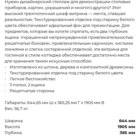
Нужен дизайнерский стеллаж для демонстрации столовых
приборов, картин, украшений и многого другого? Этот
высокий трехполочный шкаф-витрина — мечта, ставшая
реальностью. Текстурированная отделка под старину белого
цвета обеспечивает идеальный фон для презентации. Для
предметов, которые вы хотите спрятать, есть два глубоких
ящика. Украшенная непринужденной привлекательностью
решетчатых боковин, привлекательным карнизом, чистыми
линиями и слегка состаренной отделкой, эта витрина для
гостиной в стиле коттеджа обеспечивает достаточно места
для хранения таким искусным способом.
• Изготовлено из шпона, дерева и композитной древесины.
• Текстурированная отделка под старину белого цвета
• Легкое беспокойство
• 3 полки, 2 ящика
• Решетчатые стороны
Габариты: 644,65 мм Ш x 365,25 мм Г x 1905 мм В
Вес: 56,7 кг.
Ширина
644 мм
Высота
1905 мм
Глубина
365 мм