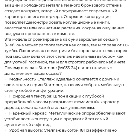
акации и холодного металла темного бронзового оттенка
создает контраст, который подчеркивает современный
характер вашего интерьера. Открытая конструкция
позволяет демонстрировать коллекционные книги,
аксессуары или комнатные растения, сохраняя ощущение
воздуха и пространства в комнате.
Эта модель спроектирована как универсальная секция
(Pier): она может располагаться как слева, так и справа от ТВ-
тумбы. Лаконичная геометрия и благородная отделка «орех
под маслом» делают этот стеллаж идеальным выбором как
для уютной гостиной, так и для строгого рабочего кабинета.
Почему стеллаж Starmore (W633-34) станет отличным
дополнением вашего дома?
• Модульность: Стеллаж идеально сочетается с другими
элементами серии Starmore, позволяя собрать мебельную
стенку любой конфигурации.
• Природная текстура: Шпон акации с глубокой
проработкой маслом раскрывает «землистый» характер
дерева, делая каждый стеллаж уникальным.
• Надежный каркас: Металлические опоры обеспечивают
устойчивость конструкции и придают ей тот самый
аутентичный лофт-вид.
• Удобная высота: Стеллаж высотой 181 см эффективно