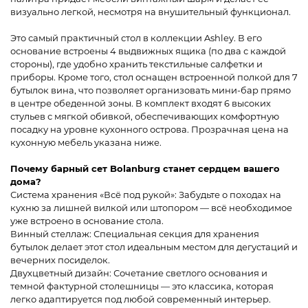
визуально легкой, несмотря на внушительный функционал.
Это самый практичный стол в коллекции Ashley. В его
основание встроены 4 выдвижных ящика (по два с каждой
стороны), где удобно хранить текстильные салфетки и
приборы. Кроме того, стол оснащен встроенной полкой для 7
бутылок вина, что позволяет организовать мини-бар прямо
в центре обеденной зоны. В комплект входят 6 высоких
стульев с мягкой обивкой, обеспечивающих комфортную
посадку на уровне кухонного острова. Прозрачная цена на
кухонную мебель указана ниже.
Почему барный сет Bolanburg станет сердцем вашего
дома?
Система хранения «Всё под рукой»: Забудьте о походах на
кухню за лишней вилкой или штопором — всё необходимое
уже встроено в основание стола.
Винный стеллаж: Специальная секция для хранения
бутылок делает этот стол идеальным местом для дегустаций и
вечерних посиделок.
Двухцветный дизайн: Сочетание светлого основания и
темной фактурной столешницы — это классика, которая
легко адаптируется под любой современный интерьер.