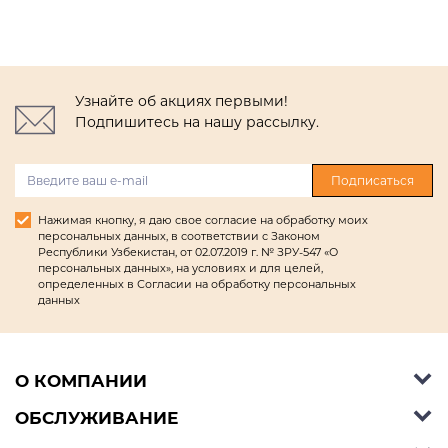
Узнайте об акциях первыми!
Подпишитесь на нашу рассылку.
Подписаться
Нажимая кнопку, я даю свое согласие на обработку моих
персональных данных, в соответствии с Законом
Республики Узбекистан, от 02.07.2019 г. № ЗРУ-547 «О
персональных данных», на условиях и для целей,
определенных в Согласии на обработку персональных
данных
О КОМПАНИИ
ОБСЛУЖИВАНИЕ
Об Ashley Furniture HomeStore