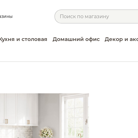
азины
Кухня и столовая
Домашний офис
Декор и ак
ы