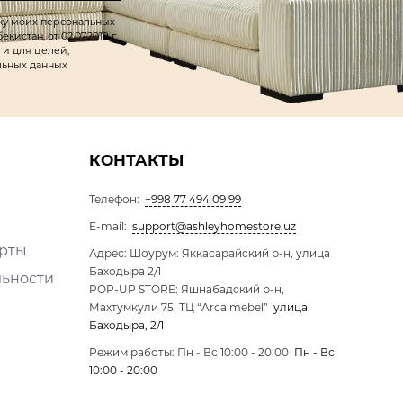
тку моих персональных
истан, от 02.07.2019 г.
 и для целей,
льных данных
КОНТАКТЫ
Телефон:
+998 77 494 09 99
E-mail:
support@ashleyhomestore.uz
ерты
Адрес: Шоурум: Яккасарайский р-н, улица
Баходыра 2/1
льности
POP-UP STORE: Яшнабадский р-н,
Махтумкули 75, ТЦ “Arca mebel”
улица
Баходыра, 2/1
Режим работы: Пн - Вс 10:00 - 20:00
Пн - Вс
10:00 - 20:00