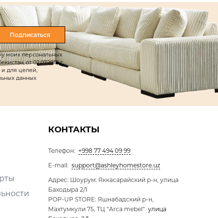
Подписаться
тку моих персональных
истан, от 02.07.2019 г.
 и для целей,
льных данных
КОНТАКТЫ
Телефон:
+998 77 494 09 99
E-mail:
support@ashleyhomestore.uz
ерты
Адрес: Шоурум: Яккасарайский р-н, улица
Баходыра 2/1
льности
POP-UP STORE: Яшнабадский р-н,
Махтумкули 75, ТЦ “Arca mebel”
улица