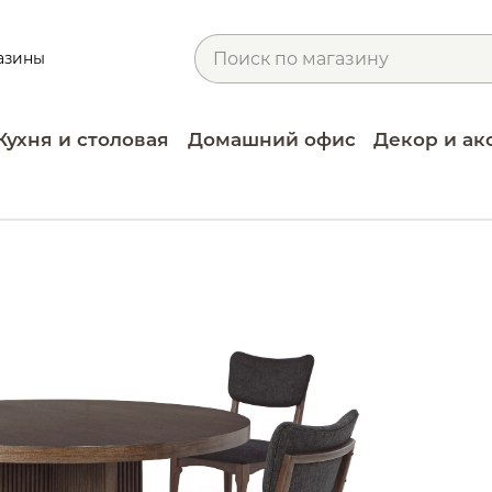
азины
Кухня и столовая
Домашний офис
Декор и ак
ы