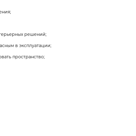
ения;
терьерных решений;
пасным в эксплуатации;
вать пространство;