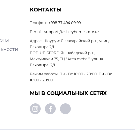
КОНТАКТЫ
Телефон:
+998 77 494 09 99
E-mail:
support@ashleyhomestore.uz
ерты
Адрес: Шоурум: Яккасарайский р-н, улица
Баходыра 2/1
льности
POP-UP STORE: Яшнабадский р-н,
Махтумкули 75, ТЦ “Arca mebel”
улица
Баходыра, 2/1
Режим работы: Пн - Вс 10:00 - 20:00
Пн - Вс
10:00 - 20:00
МЫ В СОЦИАЛЬНЫХ СЕТЯХ