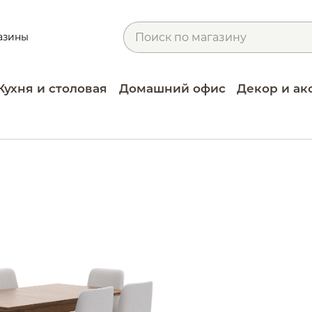
азины
Кухня и столовая
Домашний офис
Декор и ак
ы