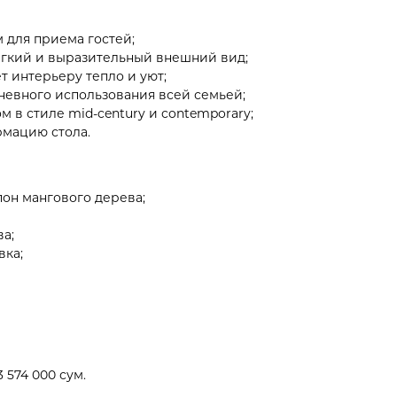
 для приема гостей;
егкий и выразительный внешний вид;
т интерьеру тепло и уют;
дневного использования всей семьей;
 в стиле mid-century и contemporary;
мацию стола.
он мангового дерева;
а;
вка;
 574 000 сум.