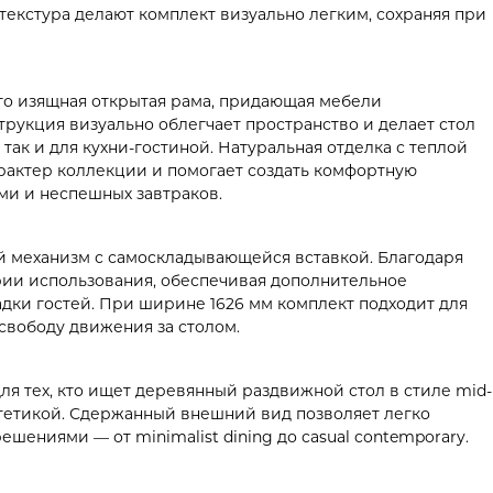
текстура делают комплект визуально легким, сохраняя при
его изящная открытая рама, придающая мебели
трукция визуально облегчает пространство и делает стол
так и для кухни-гостиной. Натуральная отделка с теплой
рактер коллекции и помогает создать комфортную
ми и неспешных завтраков.
 механизм с самоскладывающейся вставкой. Благодаря
арии использования, обеспечивая дополнительное
дки гостей. При ширине 1626 мм комплект подходит для
свободу движения за столом.
ля тех, кто ищет деревянный раздвижной стол в стиле mid-
стетикой. Сдержанный внешний вид позволяет легко
шениями — от minimalist dining до casual contemporary.