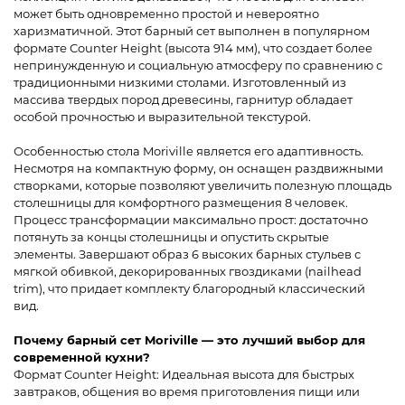
может быть одновременно простой и невероятно
харизматичной. Этот барный сет выполнен в популярном
формате Counter Height (высота 914 мм), что создает более
непринужденную и социальную атмосферу по сравнению с
традиционными низкими столами. Изготовленный из
массива твердых пород древесины, гарнитур обладает
особой прочностью и выразительной текстурой.
Особенностью стола Moriville является его адаптивность.
Несмотря на компактную форму, он оснащен раздвижными
створками, которые позволяют увеличить полезную площадь
столешницы для комфортного размещения 8 человек.
Процесс трансформации максимально прост: достаточно
потянуть за концы столешницы и опустить скрытые
элементы. Завершают образ 6 высоких барных стульев с
мягкой обивкой, декорированных гвоздиками (nailhead
trim), что придает комплекту благородный классический
вид.
Почему барный сет Moriville — это лучший выбор для
современной кухни?
Формат Counter Height: Идеальная высота для быстрых
завтраков, общения во время приготовления пищи или