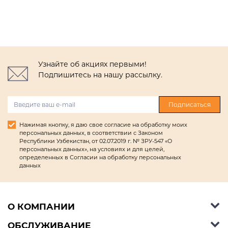
Узнайте об акциях первыми!
Подпишитесь на нашу рассылку.
Подписаться
Нажимая кнопку, я даю свое согласие на обработку моих
персональных данных, в соответствии с Законом
Республики Узбекистан, от 02.07.2019 г. № ЗРУ-547 «О
персональных данных», на условиях и для целей,
определенных в Согласии на обработку персональных
данных
О КОМПАНИИ
ОБСЛУЖИВАНИЕ
Об Ashley Furniture HomeStore