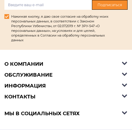
Подписаться
Нажимая кнопку, я даю свое согласие на обработку моих
персональных данных, в соответствии с Законом
Республики Узбекистан, от 02.07.2019 г. № ЗРУ-547 «О
персональных данных», на условиях и для целей,
определенных в Согласии на обработку персональных
данных
О КОМПАНИИ
ОБСЛУЖИВАНИЕ
Об Ashley Furniture HomeStore
Контакты
ИНФОРМАЦИЯ
Справочный центр
КОНТАКТЫ
Блог
Способы оплаты
Стили
Условия доставки
Телефон:
+998 77 494 09 99
МЫ В СОЦИАЛЬНЫХ СЕТЯХ
Договор публичной оферты
Условия предзаказа
E-mail:
support@ashleyhomestore.uz
Политика конфиденциальности
Оплата в рассрочку