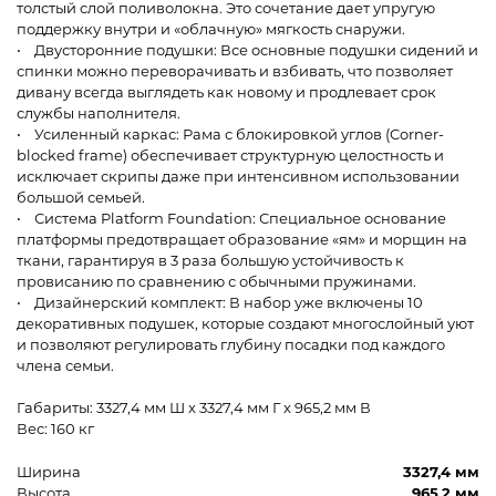
толстый слой поливолокна. Это сочетание дает упругую
поддержку внутри и «облачную» мягкость снаружи.
• Двусторонние подушки: Все основные подушки сидений и
спинки можно переворачивать и взбивать, что позволяет
дивану всегда выглядеть как новому и продлевает срок
службы наполнителя.
• Усиленный каркас: Рама с блокировкой углов (Corner-
blocked frame) обеспечивает структурную целостность и
исключает скрипы даже при интенсивном использовании
большой семьей.
• Система Platform Foundation: Специальное основание
платформы предотвращает образование «ям» и морщин на
ткани, гарантируя в 3 раза большую устойчивость к
провисанию по сравнению с обычными пружинами.
• Дизайнерский комплект: В набор уже включены 10
декоративных подушек, которые создают многослойный уют
и позволяют регулировать глубину посадки под каждого
члена семьи.
Габариты: 3327,4 мм Ш x 3327,4 мм Г x 965,2 мм В
Вес: 160 кг
Ширина
3327,4 мм
Высота
965,2 мм