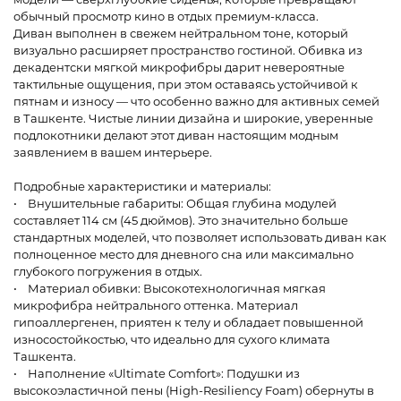
обычный просмотр кино в отдых премиум-класса.
Диван выполнен в свежем нейтральном тоне, который
визуально расширяет пространство гостиной. Обивка из
декадентски мягкой микрофибры дарит невероятные
тактильные ощущения, при этом оставаясь устойчивой к
пятнам и износу — что особенно важно для активных семей
в Ташкенте. Чистые линии дизайна и широкие, уверенные
подлокотники делают этот диван настоящим модным
заявлением в вашем интерьере.
Подробные характеристики и материалы:
• Внушительные габариты: Общая глубина модулей
составляет 114 см (45 дюймов). Это значительно больше
стандартных моделей, что позволяет использовать диван как
полноценное место для дневного сна или максимально
глубокого погружения в отдых.
• Материал обивки: Высокотехнологичная мягкая
микрофибра нейтрального оттенка. Материал
гипоаллергенен, приятен к телу и обладает повышенной
износостойкостью, что идеально для сухого климата
Ташкента.
• Наполнение «Ultimate Comfort»: Подушки из
высокоэластичной пены (High-Resiliency Foam) обернуты в