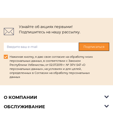
Узнайте об акциях первыми!
Подпишитесь на нашу рассылку.
Подписаться
Нажимая кнопку, я даю свое согласие на обработку моих
персональных данных, в соответствии с Законом
Республики Узбекистан, от 02.07.2019 г. № ЗРУ-547 «О
персональных данных», на условиях и для целей,
определенных в Согласии на обработку персональных
данных
О КОМПАНИИ
ОБСЛУЖИВАНИЕ
Об Ashley Furniture HomeStore