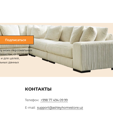
Подписаться
тку моих персональных
истан, от 02.07.2019 г.
 и для целей,
льных данных
КОНТАКТЫ
Телефон:
+998 77 494 09 99
E-mail:
support@ashleyhomestore.uz