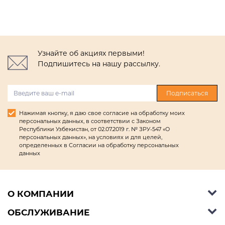
Узнайте об акциях первыми!
Подпишитесь на нашу рассылку.
Подписаться
Нажимая кнопку, я даю свое согласие на обработку моих
персональных данных, в соответствии с Законом
Республики Узбекистан, от 02.07.2019 г. № ЗРУ-547 «О
персональных данных», на условиях и для целей,
определенных в Согласии на обработку персональных
данных
О КОМПАНИИ
ОБСЛУЖИВАНИЕ
Об Ashley Furniture HomeStore