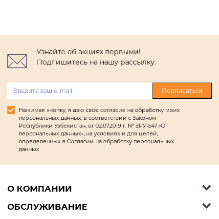
Узнайте об акциях первыми!
Подпишитесь на нашу рассылку.
Подписаться
Нажимая кнопку, я даю свое согласие на обработку моих
персональных данных, в соответствии с Законом
Республики Узбекистан, от 02.07.2019 г. № ЗРУ-547 «О
персональных данных», на условиях и для целей,
определенных в Согласии на обработку персональных
данных
О КОМПАНИИ
ОБСЛУЖИВАНИЕ
Об Ashley Furniture HomeStore