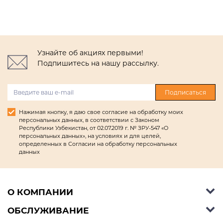
Узнайте об акциях первыми!
Подпишитесь на нашу рассылку.
Подписаться
Нажимая кнопку, я даю свое согласие на обработку моих
персональных данных, в соответствии с Законом
Республики Узбекистан, от 02.07.2019 г. № ЗРУ-547 «О
персональных данных», на условиях и для целей,
определенных в Согласии на обработку персональных
данных
О КОМПАНИИ
ОБСЛУЖИВАНИЕ
Об Ashley Furniture HomeStore