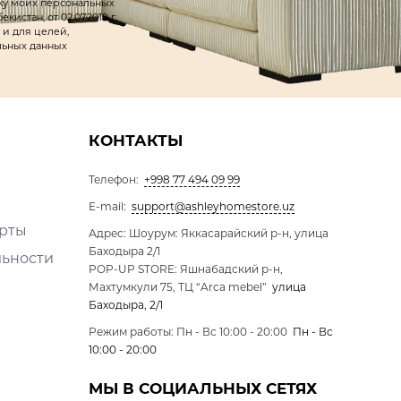
тку моих персональных
истан, от 02.07.2019 г.
 и для целей,
льных данных
КОНТАКТЫ
Телефон:
+998 77 494 09 99
E-mail:
support@ashleyhomestore.uz
ерты
Адрес: Шоурум: Яккасарайский р-н, улица
Баходыра 2/1
льности
POP-UP STORE: Яшнабадский р-н,
Махтумкули 75, ТЦ “Arca mebel”
улица
Баходыра, 2/1
Режим работы: Пн - Вс 10:00 - 20:00
Пн - Вс
10:00 - 20:00
МЫ В СОЦИАЛЬНЫХ СЕТЯХ