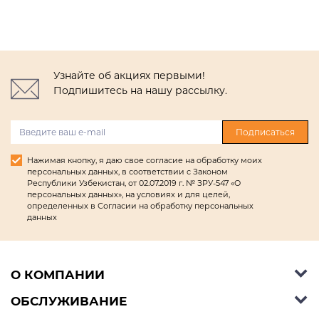
Узнайте об акциях первыми!
Подпишитесь на нашу рассылку.
Подписаться
Нажимая кнопку, я даю свое согласие на обработку моих
персональных данных, в соответствии с Законом
Республики Узбекистан, от 02.07.2019 г. № ЗРУ-547 «О
персональных данных», на условиях и для целей,
определенных в Согласии на обработку персональных
данных
О КОМПАНИИ
ОБСЛУЖИВАНИЕ
Об Ashley Furniture HomeStore