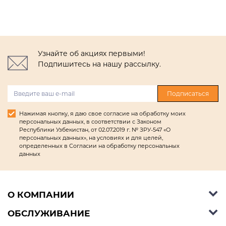
Узнайте об акциях первыми!
Подпишитесь на нашу рассылку.
Подписаться
Нажимая кнопку, я даю свое согласие на обработку моих
персональных данных, в соответствии с Законом
Республики Узбекистан, от 02.07.2019 г. № ЗРУ-547 «О
персональных данных», на условиях и для целей,
определенных в Согласии на обработку персональных
данных
О КОМПАНИИ
ОБСЛУЖИВАНИЕ
Об Ashley Furniture HomeStore