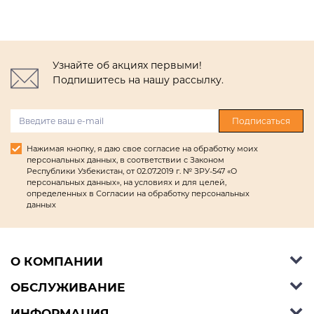
Узнайте об акциях первыми!
Подпишитесь на нашу рассылку.
Подписаться
Нажимая кнопку, я даю свое согласие на обработку моих
персональных данных, в соответствии с Законом
Республики Узбекистан, от 02.07.2019 г. № ЗРУ-547 «О
персональных данных», на условиях и для целей,
определенных в Согласии на обработку персональных
данных
О КОМПАНИИ
ОБСЛУЖИВАНИЕ
Об Ashley Furniture HomeStore
Контакты
ИНФОРМАЦИЯ
Справочный центр