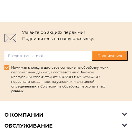
Узнайте об акциях первыми!
Подпишитесь на нашу рассылку.
Подписаться
Нажимая кнопку, я даю свое согласие на обработку моих
персональных данных, в соответствии с Законом
Республики Узбекистан, от 02.07.2019 г. № ЗРУ-547 «О
персональных данных», на условиях и для целей,
определенных в Согласии на обработку персональных
данных
О КОМПАНИИ
ОБСЛУЖИВАНИЕ
Об Ashley Furniture HomeStore