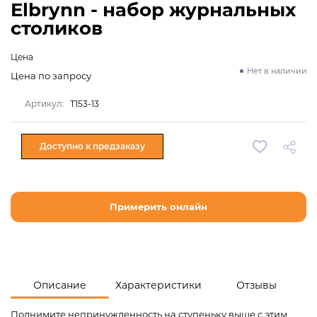
Elbrynn - набор журнальных
столиков
Цена
Нет в наличии
Цена по запросу
Артикул:
T153-13
Доступно к предзаказу
Примерить онлайн
Описание
Характеристики
Отзывы
Поднимите непринужденность на ступеньку выше с этим