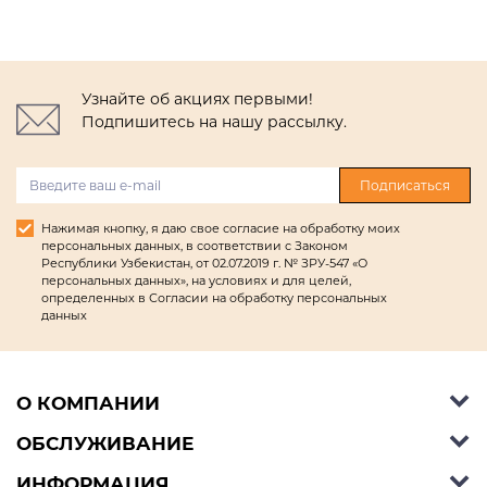
Узнайте об акциях первыми!
Подпишитесь на нашу рассылку.
Подписаться
Нажимая кнопку, я даю свое согласие на обработку моих
персональных данных, в соответствии с Законом
Республики Узбекистан, от 02.07.2019 г. № ЗРУ-547 «О
персональных данных», на условиях и для целей,
определенных в Согласии на обработку персональных
данных
О КОМПАНИИ
ОБСЛУЖИВАНИЕ
Об Ashley Furniture HomeStore
Контакты
ИНФОРМАЦИЯ
Справочный центр