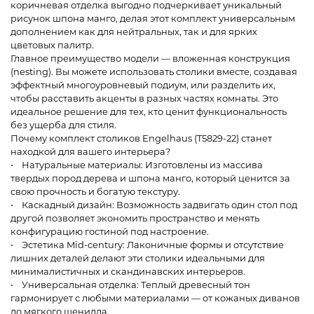
коричневая отделка выгодно подчеркивает уникальный
рисунок шпона манго, делая этот комплект универсальным
дополнением как для нейтральных, так и для ярких
цветовых палитр.
Главное преимущество модели — вложенная конструкция
(nesting). Вы можете использовать столики вместе, создавая
эффектный многоуровневый подиум, или разделить их,
чтобы расставить акценты в разных частях комнаты. Это
идеальное решение для тех, кто ценит функциональность
без ущерба для стиля.
Почему комплект столиков Engelhaus (T5829-22) станет
находкой для вашего интерьера?
• Натуральные материалы: Изготовлены из массива
твердых пород дерева и шпона манго, который ценится за
свою прочность и богатую текстуру.
• Каскадный дизайн: Возможность задвигать один стол под
другой позволяет экономить пространство и менять
конфигурацию гостиной под настроение.
• Эстетика Mid-century: Лаконичные формы и отсутствие
лишних деталей делают эти столики идеальными для
минималистичных и скандинавских интерьеров.
• Универсальная отделка: Теплый древесный тон
гармонирует с любыми материалами — от кожаных диванов
до мягкого шенилла.