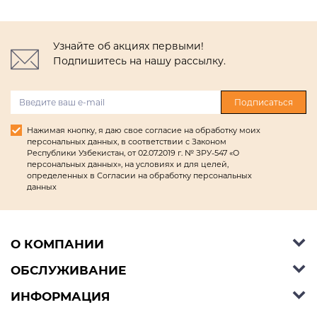
Узнайте об акциях первыми!
Подпишитесь на нашу рассылку.
Подписаться
Нажимая кнопку, я даю свое согласие на обработку моих
персональных данных, в соответствии с Законом
Республики Узбекистан, от 02.07.2019 г. № ЗРУ-547 «О
персональных данных», на условиях и для целей,
определенных в Согласии на обработку персональных
данных
О КОМПАНИИ
ОБСЛУЖИВАНИЕ
Об Ashley Furniture HomeStore
Контакты
ИНФОРМАЦИЯ
Справочный центр