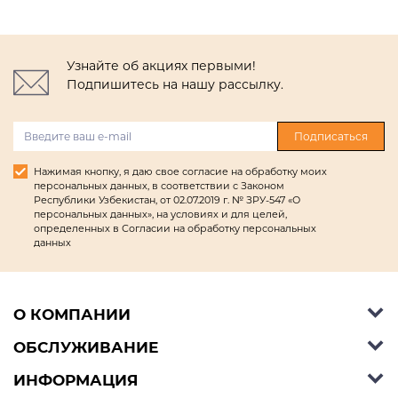
Узнайте об акциях первыми!
Подпишитесь на нашу рассылку.
Подписаться
Нажимая кнопку, я даю свое согласие на обработку моих
персональных данных, в соответствии с Законом
Республики Узбекистан, от 02.07.2019 г. № ЗРУ-547 «О
персональных данных», на условиях и для целей,
определенных в Согласии на обработку персональных
данных
О КОМПАНИИ
ОБСЛУЖИВАНИЕ
Об Ashley Furniture HomeStore
Контакты
ИНФОРМАЦИЯ
Справочный центр