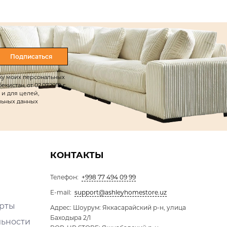
Подписаться
тку моих персональных
истан, от 02.07.2019 г.
 и для целей,
льных данных
КОНТАКТЫ
Телефон:
+998 77 494 09 99
E-mail:
support@ashleyhomestore.uz
ерты
Адрес: Шоурум: Яккасарайский р-н, улица
Баходыра 2/1
льности