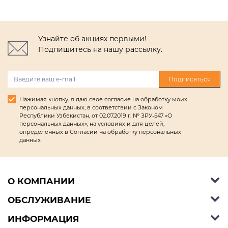
Узнайте об акциях первыми!
Подпишитесь на нашу рассылку.
Подписаться
Нажимая кнопку, я даю свое согласие на обработку моих
персональных данных, в соответствии с Законом
Республики Узбекистан, от 02.07.2019 г. № ЗРУ-547 «О
персональных данных», на условиях и для целей,
определенных в Согласии на обработку персональных
данных
О КОМПАНИИ
ОБСЛУЖИВАНИЕ
Об Ashley Furniture HomeStore
Контакты
ИНФОРМАЦИЯ
Справочный центр