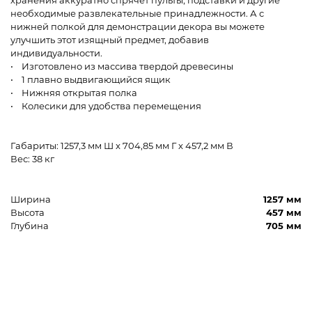
хранения аккуратно спрячет пульты, подставки и другие
необходимые развлекательные принадлежности. А с
нижней полкой для демонстрации декора вы можете
улучшить этот изящный предмет, добавив
индивидуальности.
• Изготовлено из массива твердой древесины
• 1 плавно выдвигающийся ящик
• Нижняя открытая полка
• Колесики для удобства перемещения
Габариты: 1257,3 мм Ш x 704,85 мм Г x 457,2 мм В
Вес: 38 кг
Ширина
1257 мм
Высота
457 мм
Глубина
705 мм