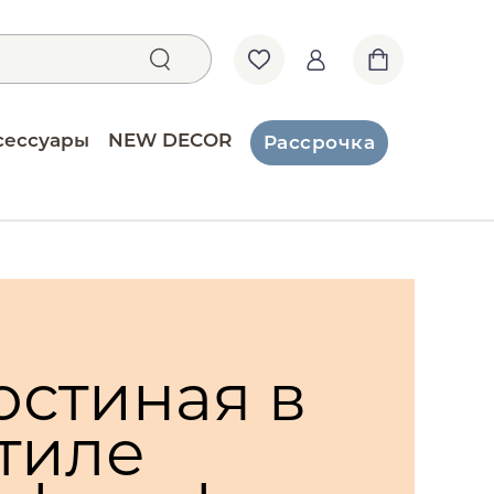
сессуары
NEW DECOR
Рассрочка
остиная в
тиле