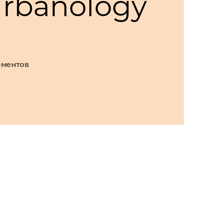
rbanology
ементов