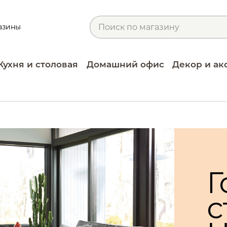
азины
Кухня и столовая
Домашний офис
Декор и ак
а
Г
с