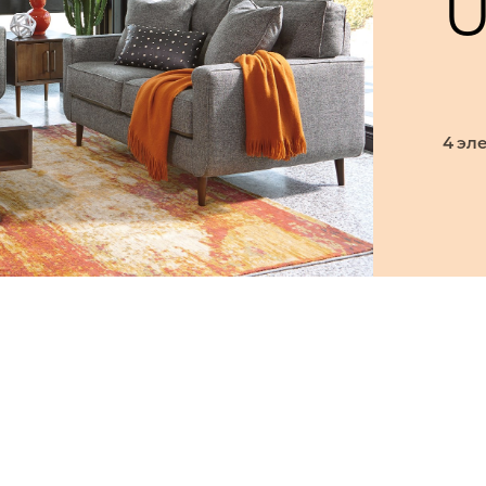
U
4 эл