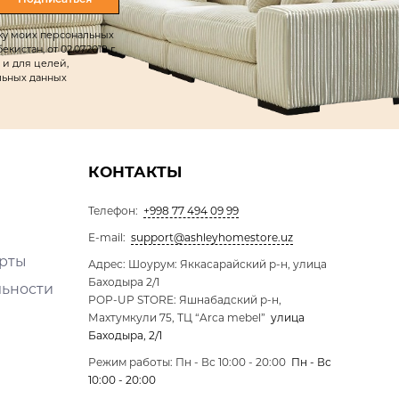
тку моих персональных
истан, от 02.07.2019 г.
 и для целей,
льных данных
КОНТАКТЫ
Телефон:
+998 77 494 09 99
E-mail:
support@ashleyhomestore.uz
ерты
Адрес: Шоурум: Яккасарайский р-н, улица
Баходыра 2/1
льности
POP-UP STORE: Яшнабадский р-н,
Махтумкули 75, ТЦ “Arca mebel”
улица
Баходыра, 2/1
Режим работы: Пн - Вс 10:00 - 20:00
Пн - Вс
10:00 - 20:00