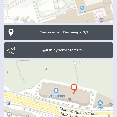
г.Ташкент, ул. Баходыра, 2/1
@AshleyhomestoreUz2