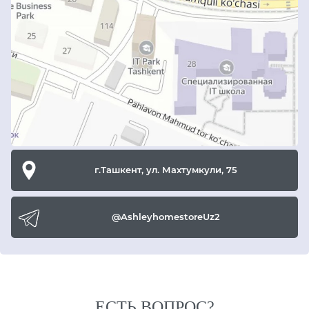
г.Ташкент, ул. Махтумкули, 75
@AshleyhomestoreUz2
ЕСТЬ ВОПРОС?