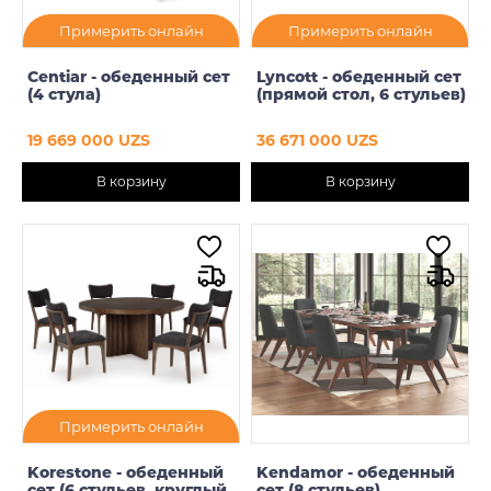
Примерить онлайн
Примерить онлайн
Centiar - обеденный сет
Lyncott - обеденный сет
(4 стула)
(прямой стол, 6 стульев)
19 669 000 UZS
36 671 000 UZS
В корзину
В корзину
Примерить онлайн
Korestone - обеденный
Kendamor - обеденный
сет (6 стульев, круглый
сет (8 стульев)