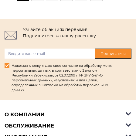
Узнайте об акциях первыми!
Подпишитесь на нашу рассылку.
Подписаться
Нажимая кнопку, я даю свое согласие на обработку моих
персональных данных, в соответствии с Законом
Республики Узбекистан, от 02.07.2019 г. № ЗРУ-547 «О
персональных данных», на условиях и для целей,
определенных в Согласии на обработку персональных
данных
О КОМПАНИИ
ОБСЛУЖИВАНИЕ
Об Ashley Furniture HomeStore