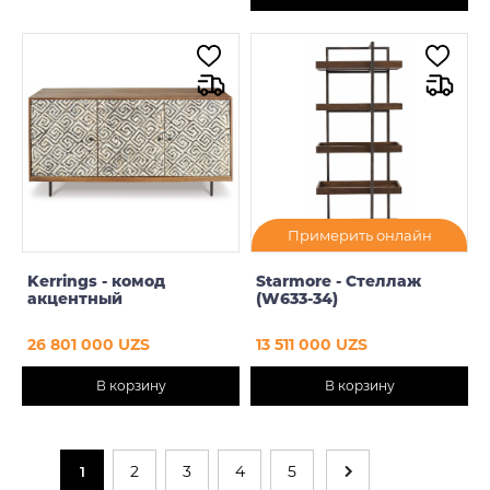
Примерить онлайн
Kerrings - комод
Starmore - Стеллаж
акцентный
(W633-34)
26 801 000 UZS
13 511 000 UZS
В корзину
В корзину
2
3
4
5
1