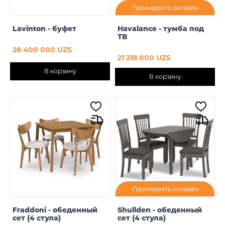
Примерить онлайн
Lavinton - буфет
Havalance - тумба под
ТВ
28 400 000 UZS
21 218 000 UZS
В корзину
В корзину
Примерить онлайн
Fraddoni - обеденный
Shullden - обеденный
сет (4 стула)
сет (4 стула)