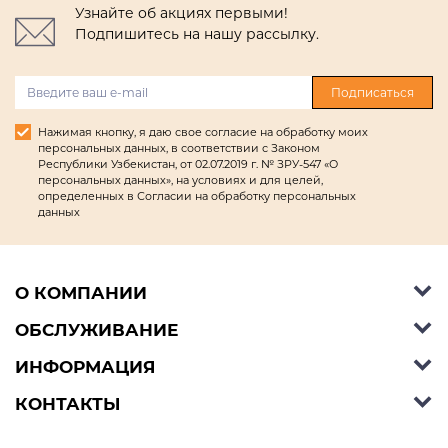
Узнайте об акциях первыми!
Подпишитесь на нашу рассылку.
Подписаться
Нажимая кнопку, я даю свое согласие на обработку моих
персональных данных, в соответствии с Законом
Республики Узбекистан, от 02.07.2019 г. № ЗРУ-547 «О
персональных данных», на условиях и для целей,
определенных в Согласии на обработку персональных
данных
О КОМПАНИИ
ОБСЛУЖИВАНИЕ
Об Ashley Furniture HomeStore
Контакты
ИНФОРМАЦИЯ
Справочный центр
КОНТАКТЫ
Блог
Способы оплаты
Стили
Условия доставки