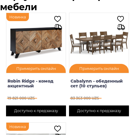
мебели
Новинка
Примерить онлайн
Примерить онлайн
Robin Ridge - комод
Cabalynn - обеденный
акцентный
сет (10 стульев)
19 821 000 UZS
83 363 000 UZS
Доступно к предзаказу
Доступно к предзаказу
Новинка