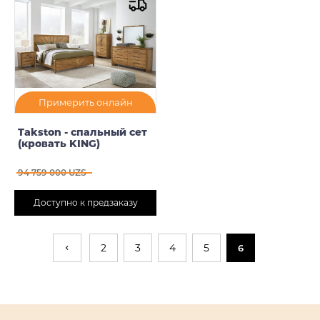
Примерить онлайн
Takston - спальный сет
(кровать KING)
94 759 000 UZS
Доступно к предзаказу
2
3
4
5
6